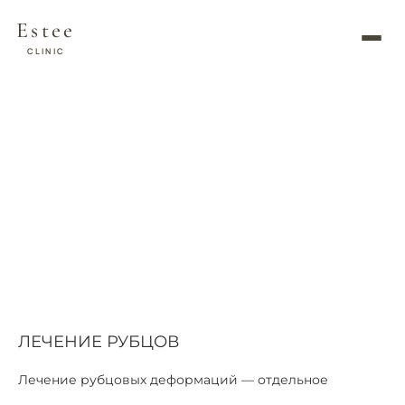
Estee
CLINIC
/
/
/
Главная страница (Н)
Услуги
Инъекционная косметология
ЛЕЧЕНИЕ РУБЦОВ
ЛЕЧЕНИЕ РУБЦОВ
ЛЕЧЕНИЕ РУБЦОВ
Лечение рубцовых деформаций — отдельное