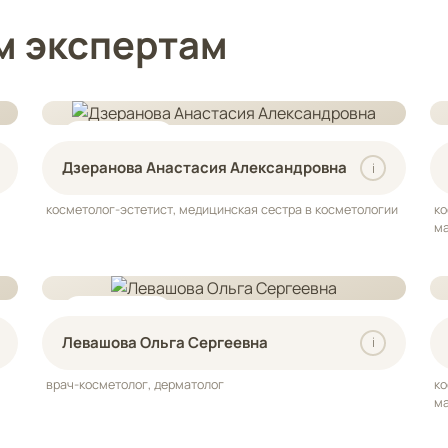
м экспертам
СТАЖ 18 ЛЕТ
Дзеранова Анастасия Александровна
i
косметолог-эстетист, медицинская сестра в косметологии
ко
м
СТАЖ 11 ЛЕТ
Левашова Ольга Сергеевна
i
врач-косметолог, дерматолог
ко
м