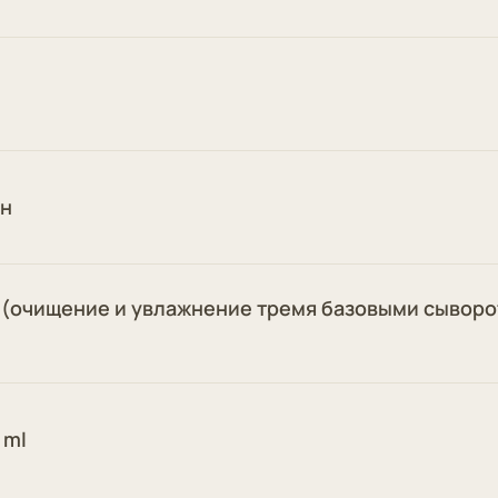
ин
» (очищение и увлажнение тремя базовыми сывор
 ml