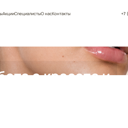
ы
Акции
Специалисты
О нас
Контакты
+7 
абота о красоте и
одит на новый
вень