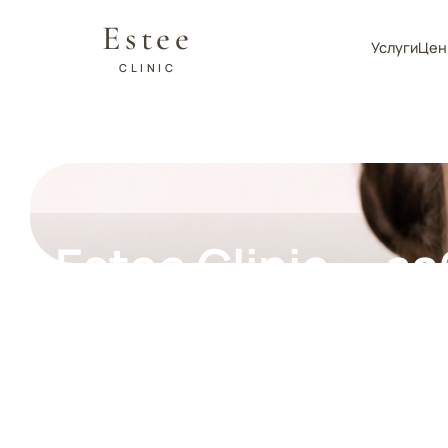
Estee
Услуги
Цен
CLINIC
Estee Clinic — з
здоровье вых
уро